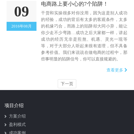
电商路上要小心的7个陷阱！
09
干货和实操很多对你没用，因为这是别人成功
的经验，成功的背后有太多的客观条件，太多
2016年08月
的机缘巧合，而路上的陷阱却大同小异，能让
你少走不少弯路…成功之后大家都一样，讲起
成功的经历无非是煎熬、机遇、灵光一现等
等，对于大部分人听起来很有道理，但不具备
参考价值。我们来说说在做电商的过程中，那
些事明显的陷阱信号，你可以直接规避的。
查看更多
下一页
项目介绍
方案介绍
盈利模式
成功案例