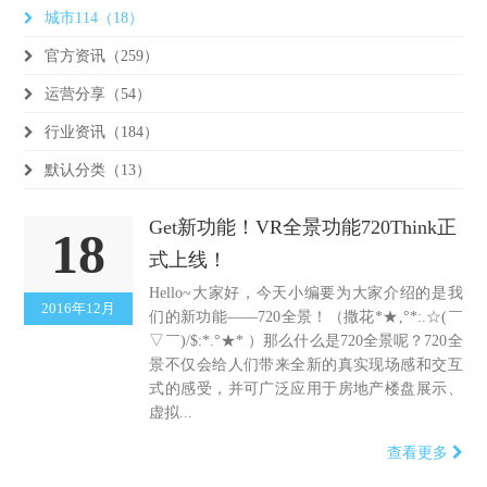
城市114（18）
官方资讯（259）
运营分享（54）
行业资讯（184）
默认分类（13）
Get新功能！VR全景功能720Think正
18
式上线！
Hello~大家好，今天小编要为大家介绍的是我
2016年12月
们的新功能——720全景！（撒花*★,°*:.☆(￣
▽￣)/$:*.°★* ）那么什么是720全景呢？720全
景不仅会给人们带来全新的真实现场感和交互
式的感受，并可广泛应用于房地产楼盘展示、
虚拟...
查看更多